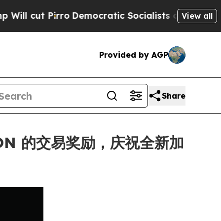
 Pirro
Democratic Socialists of America Propose
View all
Provided by AGP
Share
 MON 的交易奖励，庆祝全新加