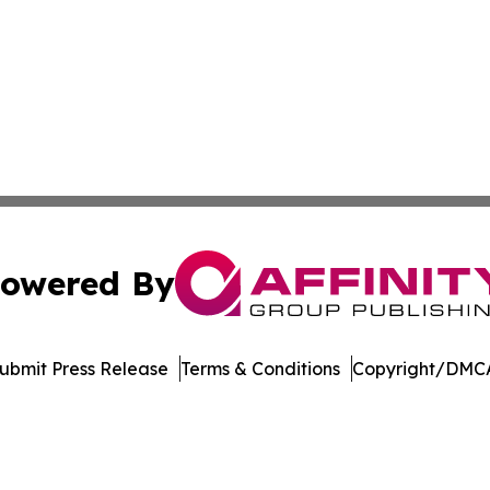
owered By
ubmit Press Release
Terms & Conditions
Copyright/DMCA
 dba Affinity Group Publishing & South Dakota Business Di
Cookie Settings / Your Privacy Choices