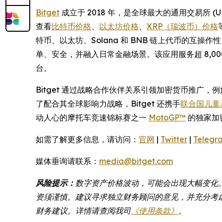
Bitget
成立于 2018 年，是全球最大的通用交易所 
查看
比特币价格
、
以太坊价格
、
XRP（瑞波币）价格
特币、以太坊、Solana 和 BNB 链上代币的互
单、安全，并融入日常金融场景。该应用服务超 8,
台。
Bitget 通过战略合作伙伴关系引领加密货币推广，
了配合其全球影响力战略，Bitget 还携手
联合国儿童基
动人心的摩托车竞速锦标赛之一
MotoGP™
的独家加
如需了解更多信息，请访问：
官网
|
Twitter
|
Telegr
媒体垂询请联系：
media@bitget.com
风险提示：
数字资产价格波动，可能会出现大幅变化
资须谨慎。建议寻求独立财务顾问的意见，并充分考虑
财务建议。详情请查阅我司
《使用条款》
。