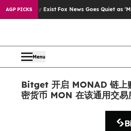
f They Exist
Fox News Goes Quiet as 'Maga Media 
AGP PICKS
Menu
Bitget 开启 MONAD 
密货币 MON 在该通用交易