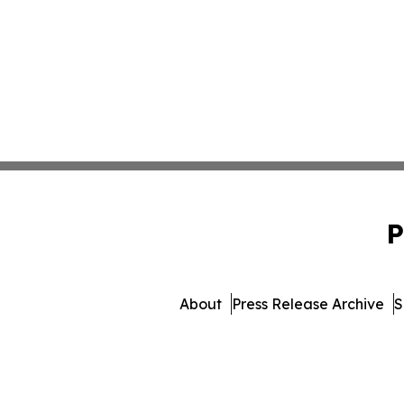
P
About
Press Release Archive
S
© 1995-2026 Newsmatics Inc.