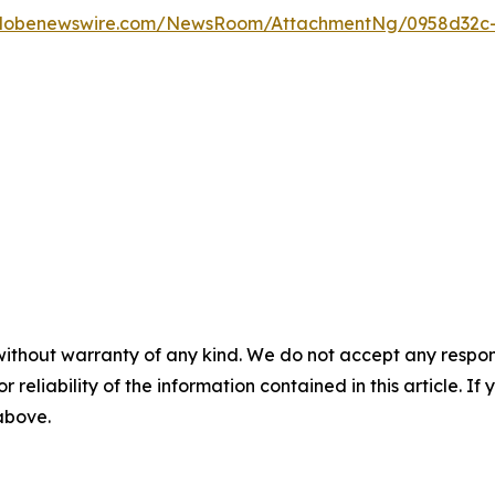
globenewswire.com/NewsRoom/AttachmentNg/0958d32c
without warranty of any kind. We do not accept any responsib
r reliability of the information contained in this article. I
 above.