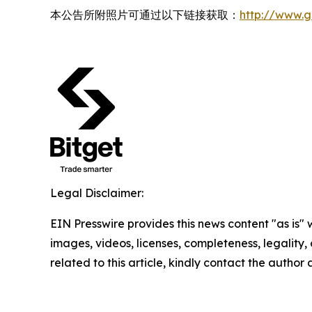
本公告所附照片可通过以下链接获取：
http://www.
Legal Disclaimer:
EIN Presswire provides this news content "as is" 
images, videos, licenses, completeness, legality, o
related to this article, kindly contact the author