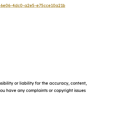
-6e06-4dc0-a2e5-e75cce10a21b
ility or liability for the accuracy, content,
f you have any complaints or copyright issues