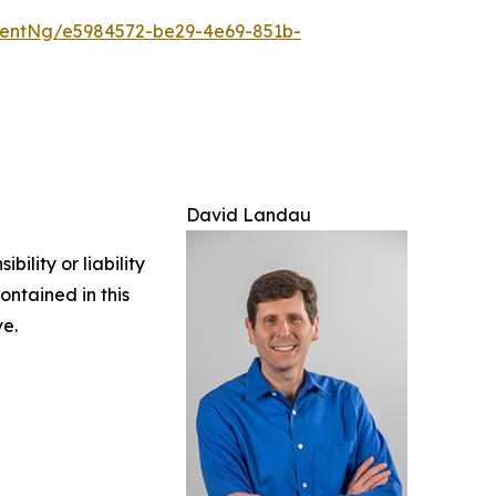
entNg/e5984572-be29-4e69-851b-
David Landau
ility or liability
ontained in this
ve.