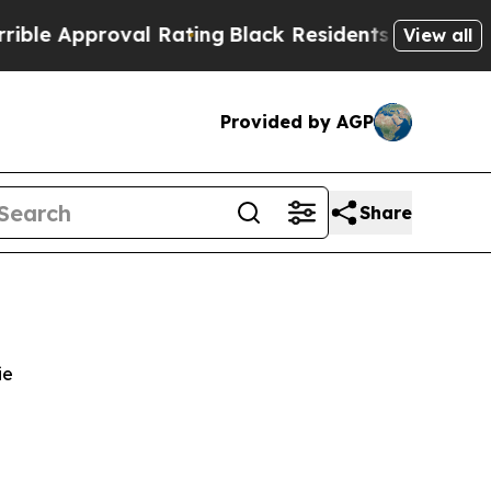
proval Rating
Black Residents Warned of Abusive
View all
Provided by AGP
Share
ie