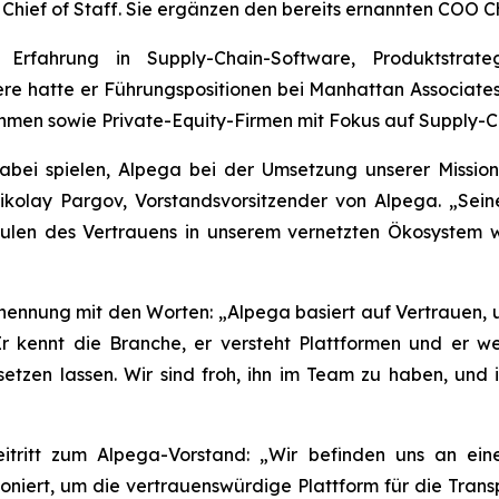
Chief of Staff. Sie ergänzen den bereits ernannten COO Ch
rfahrung in Supply-Chain-Software, Produktstrate
re hatte er Führungspositionen bei Manhattan Associates,
hmen sowie Private-Equity-Firmen mit Fokus auf Supply-C
abei spielen, Alpega bei der Umsetzung unserer Missio
olay Pargov, Vorstandsvorsitzender von Alpega. „Seine
len des Vertrauens in unserem vernetzten Ökosystem we
ennung mit den Worten: „Alpega basiert auf Vertrauen, un
kennt die Branche, er versteht Plattformen und er wei
etzen lassen. Wir sind froh, ihn im Team zu haben, und
eitritt zum Alpega-Vorstand: „Wir befinden uns an ei
itioniert, um die vertrauenswürdige Plattform für die Tr