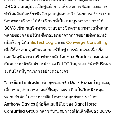
DHCG ที่เน้นผู้ป่วยเป็นศูนย์กลาง เพื่อเร่งการพัฒนาและการ
ทำให้ผลิตภัณฑ์ยาชีววัตถุออกสู่ตลาดจริง โดยการสร้างระบบ
นิเวศของบริการให้คำปรึกษาที่เป็นแบบบูรณาการ การได้
BCVG เข้ามาเสริมทัพจะช่วยขยายขีดความสามารถที่หลาก
หลายของกลุ่มบริษัท ซึ่งต่อยอดมาจากการขยายเชิงกลยุทธ์
เมื่อเร็ว ๆ นี้กับ
BioTechLogic
และ
Converge Consulting
เพื่อให้ครอบคลุมถึงเวชศาสตร์ฟื้นฟู การซ่อมแซมเนื้อเยื่อ
และวัสดุชีวภาพ เครือข่ายระดับโลกของ Bruder สอดคล้อง
กันอย่างลงตัวกับตำแหน่งของ DHCG ในฐานะบริษัทที่ปรึกษา
ระดับโลกที่บูรณาการอย่างครบวงจร
“การต้อนรับ Bruder เข้าสู่ครอบครัว Dark Horse ในฐานะผู้
เชี่ยวชาญด้านเวชศาสตร์ฟื้นฟูของเรา ถือเป็นอีกหนึ่งหมุด
หมายสำคัญในช่วงการเติบโตทางกลยุทธ์ของเรา” ดร.
Anthony Davies ผู้ก่อตั้งและซีอีโอของ Dark Horse
Consulting Group กล่าว “ประสบการณ์อันลึกซึ้งของ BCVG